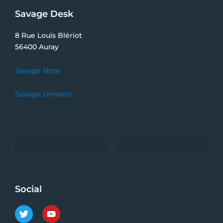
Savage Desk
8 Rue Louis Blériot
56400 Auray
Savage Note
Savage Dreams
Social
T
Y
w
o