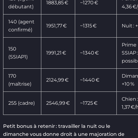
1883,85 €
~1270 €
débutant)
4,36 €
140 (agent
1951,77 €
~1315 €
Nuit : 
confirmé)
Prime
150
1991,21 €
~1340 €
SSIAP :
(SSIAP1)
possib
170
Diman
2124,99 €
~1440 €
(maîtrise)
+10 %
Chien :
255 (cadre)
2546,99 €
~1725 €
1,37 €/
Petit bonus à retenir : travailler la nuit ou le
dimanche vous donne droit à une majoration de