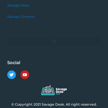
Savage Note
Savage Dreams
Social
T
Y
w
o
i
u
t
t
t
u
e
b
r
e
© Copyright 2021 Savage Desk. All right reserved.