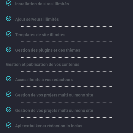
Installation de sites illimités​
Ajout serveurs illimités​
Templates de site illimités​
Gestion des plugins et des thèmes
Gestion et publication de vos contenus​
Accès illimité à vos rédacteurs
Gestion de vos projets multi ou mono site
Gestion de vos projets multi ou mono site
Api textbulker et rédaction.io inclus