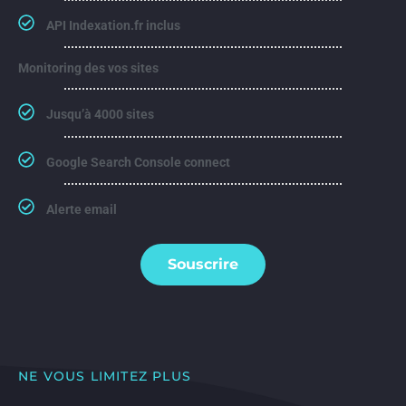
API Indexation.fr inclus
Monitoring des vos sites ​
Jusqu’à 4000 sites​
Google Search Console connect
Alerte email​
Souscrire
NE VOUS LIMITEZ PLUS