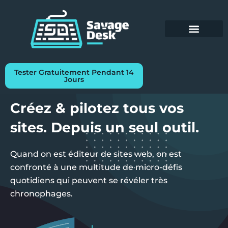
Aller
au
contenu
Emploi et formation
Centre d’aide
Tester Gratuitement Pendant 14
Jours
Créez & pilotez tous vos
sites. Depuis un seul outil.
Quand on est éditeur de sites web, on est
confronté à une multitude de micro-défis
quotidiens qui peuvent se révéler très
chronophages.