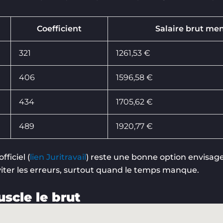
Coefficient
Salaire brut men
321
1261,53 €
406
1596,58 €
434
1705,62 €
489
1920,77 €
fficiel (
lien Juritravail
) reste une bonne option envisage
éviter les erreurs, surtout quand le temps manque.
scle le brut