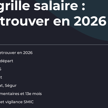
ille salaire :
trouver en 2026
retrouver en 2026
e départ
6
ut
at, Ségur
mentaires et 13e mois
 et vigilance SMIC