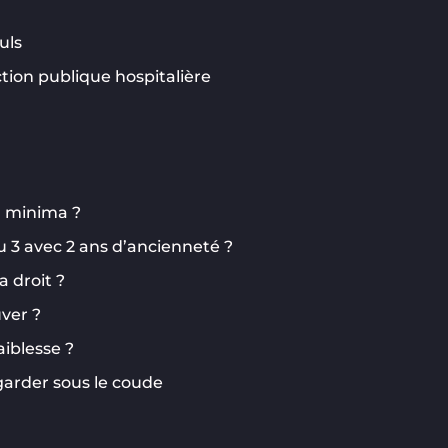
l
uls
tion publique hospitalière
u minima ?
u 3 avec 2 ans d’ancienneté ?
a droit ?
uver ?
aiblesse ?
 garder sous le coude