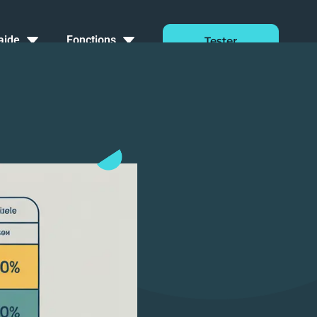
aide
Fonctions
Tester
Gratuitement
Pendant 14
Dashboard
Jours