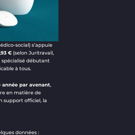
médico-social) s’appuie
,93 €
(selon Juritravail,
r spécialisé débutant
licable à tous.
 année par avenant
,
ure en matière de
support officiel, la
elques données :