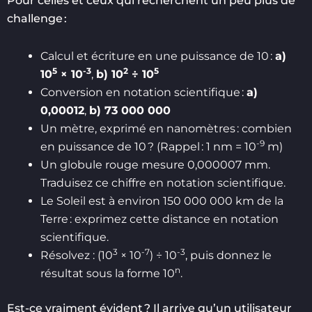
Pour celles et ceux qui recherchent un peu plus de
challenge :
Calcul et écriture en une puissance de 10 :
a)
5
-3
2
5
10
× 10
,
b) 10
÷ 10
Conversion en notation scientifique :
a)
0,00012
,
b) 73 000 000
Un mètre, exprimé en nanomètres : combien
-9
en puissance de 10 ? (Rappel : 1 nm = 10
m)
Un globule rouge mesure 0,000007 mm.
Traduisez ce chiffre en notation scientifique.
Le Soleil est à environ 150 000 000 km de la
Terre : exprimez cette distance en notation
scientifique.
3
-7
-3
Résolvez : (10
× 10
) ÷ 10
, puis donnez le
n
résultat sous la forme 10
.
Est-ce vraiment évident ? Il arrive qu’un utilisateur