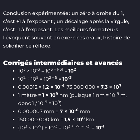
Conclusion expérimentée : un zéro à droite du 1,
c’est +1 à l’exposant ; un décalage après la virgule,
c’est -1 à l’exposant. Les meilleurs formateurs
l’évoquent souvent en exercices oraux, histoire de
solidifier ce réflexe.
Corrigés intermédiaires et avancés
5
-3
5 + (-3)
2
10
× 10
= 10
=
10
2
5
2 – 5
-3
10
÷ 10
= 10
=
10
-4
7
0,00012 =
1,2 × 10
; 73 000 000 =
7,3 × 10
9
-9
1 mètre =
1 × 10
nm (puisque 1 nm = 10
m,
-9
9
donc 1 / 10
= 10
)
-6
0,000007 mm =
7 × 10
mm
8
150 000 000 km =
1,5 × 10
km
3
-7
-3
3 + (-7) – (-3)
-1
(10
× 10
) ÷ 10
= 10
=
10