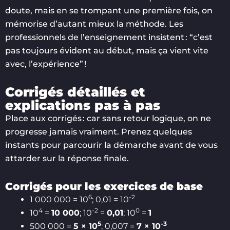
doute, mais en se trompant une première fois, on
mémorise d’autant mieux la méthode. Les
professionnels de l’enseignement insistent : “c’est
pas toujours évident au début, mais ça vient vite
avec, l’expérience” !
Corrigés détaillés et
explications pas à pas
Place aux corrigés : car sans retour logique, on ne
progresse jamais vraiment. Prenez quelques
instants pour parcourir la démarche avant de vous
attarder sur la réponse finale.
Corrigés pour les exercices de base
6
-2
1 000 000 = 10
; 0,01 = 10
4
-2
0
10
=
10 000
; 10
=
0,01
; 10
=
1
5
-3
500 000 =
5 × 10
; 0,007 =
7 × 10