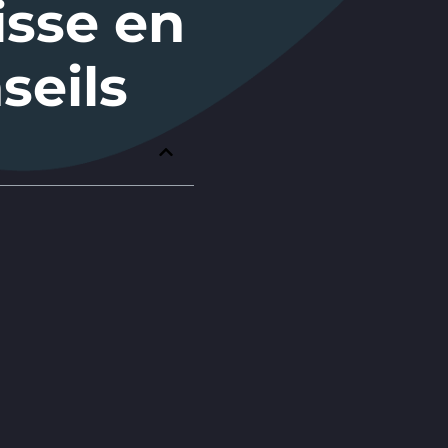
isse en
seils