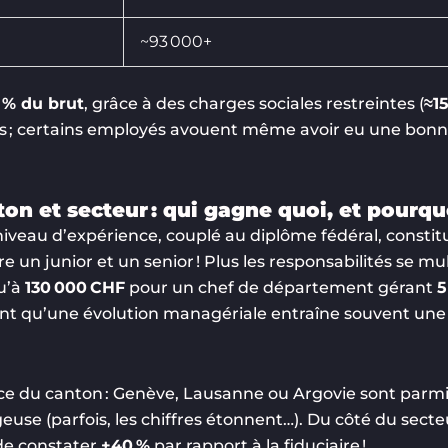
~93 000+
 % du brut
, grâce à des charges sociales restreintes (
≈1
s ; certains employés avouent même avoir eu une bonne 
on et secteur : qui gagne quoi, et pourqu
iveau d’expérience, couplé au diplôme fédéral, constit
e un junior et un senior ! Plus les responsabilités se 
qu’à
130 000 CHF
pour un chef de département gérant
5
nt qu’une évolution managériale entraîne souvent une 
ence du canton : Genève, Lausanne ou Argovie sont parmi 
euse (parfois, les chiffres étonnent…). Du côté du secteu
 de constater
+40 %
par rapport à la fiduciaire !