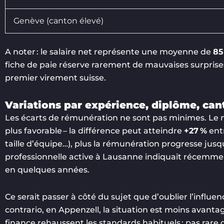
Genève (canton élevé)
A noter : le salaire net représente une moyenne de
85
fiche de paie réserve rarement de mauvaises surprise
premier virement suisse.
Variations par expérience, diplôme, cant
Les écarts de rémunération ne sont pas minimes. Le n
plus favorable – la différence peut atteindre
+27 %
entr
taille d’équipe…), plus la rémunération progresse jus
professionnelle active à Lausanne indiquait récemme
en quelques années.
Ce serait passer à côté du sujet que d’oublier l’influ
contrario, en Appenzell, la situation est moins avantag
finance rehaussent les standards habituels : pas rare