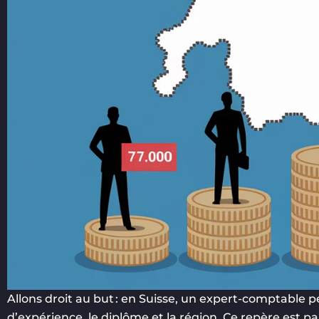
Allons droit au but : en Suisse, un expert-comptable
d’expérience, le diplôme et la région. Ce repère est pa