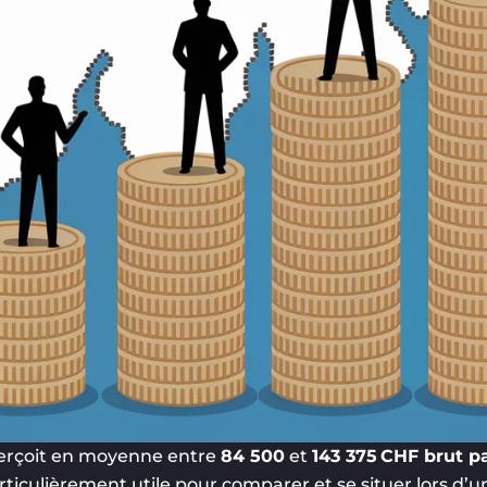
 perçoit en moyenne entre
84 500
et
143 375 CHF brut p
rticulièrement utile pour comparer et se situer lors d’un