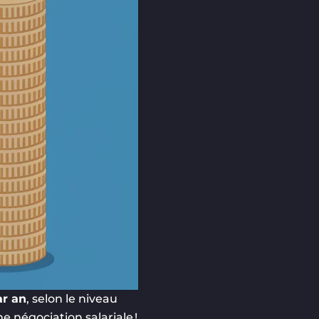
ar an
, selon le niveau
e négociation salariale !