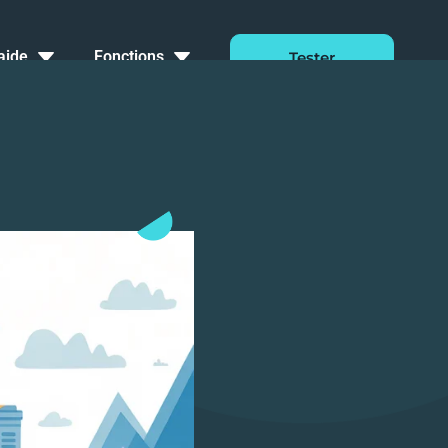
aide
Fonctions
Tester
Gratuitement
Pendant 14
Dashboard
Jours