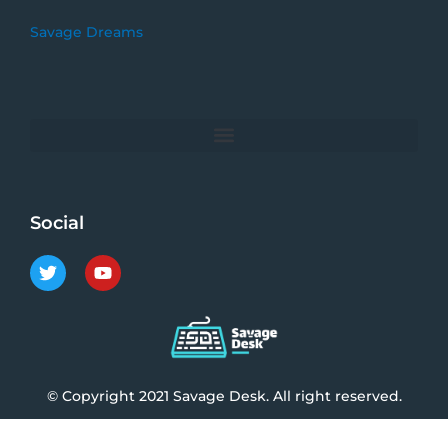
Savage Dreams
Social
T
Y
w
o
i
u
t
t
t
u
e
b
r
e
© Copyright 2021 Savage Desk. All right reserved.