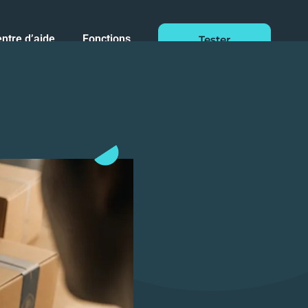
ntre d’aide
Fonctions
Tester
Gratuitement
Pendant 14
Dashboard
Jours