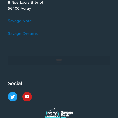
8 Rue Louis Blériot
56400 Auray
Savage Note
Savage Dreams
Social
T
Y
w
o
i
u
t
t
t
u
e
b