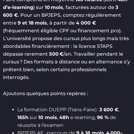
d’e-learning
) sur
10 mois
, facturées autour de
3
600 €
. Pour un BPJEPS, comptez régulièrement
entre
9 et 18 mois
, à partir de
4 000 €
(fréquemment éligible CPF ou financement pro).
L’université propose des cursus plus longs mais très
abordables financièrement : la licence STAPS
dépasse rarement
500 €
/an. Travailler pendant le
cursus ? Des formats à distance ou en alternance s’y
prêtent bien, selon certains professionnels
interrogés.
Ajoutons quelques points repères :
La formation DUEPP (Trans-Faire) :
3 600 €
,
165h
sur
10 mois
,
48h
e-learning,
96 %
de
réussite à l’examen
BPJEPS AF : parcours de
9 à 18 mois
,
4 000–