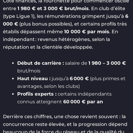
Côté finances, la fourchette pour commencer oscille
entre
1 980 € et 3 000 € brut/mois
. En club d’élite
(type Ligue 1), les rémunérations grimpent jusqu’à
6
000 €
(plus bonus possibles), et certains profils très
établis dépassent même
10 000 € par mois
. En
indépendant : revenus hétérogènes, selon la
réputation et la clientèle développée.
Début de carrière :
salaire de
1 980 – 3 000 €
brut/mois
Haut niveau :
jusqu’à
6 000 €
(plus primes et
avantages, selon les clubs)
Profils experts :
certains indépendants
connus atteignent
60 000 € par an
Derrière ces chiffres, une chose revient souvent : la
concurrence reste élevée, et la progression dépend
beaucoup de la force du réseau et de la qualité du