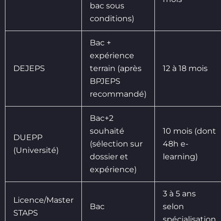
bac sous
conditions)
Bac +
expérience
DEJEPS
terrain (après
12 à 18 mois
BPJEPS
recommandé)
Bac+2
souhaité
10 mois (dont
DUEPP
(sélection sur
48h e-
(Université)
dossier et
learning)
expérience)
3 à 5 ans
Licence/Master
Bac
selon
STAPS
spécialisation