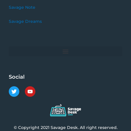
Savage Note
Savage Dreams
Social
T
Y
w
o
i
u
t
t
t
u
e
b
r
e
© Copyright 2021 Savage Desk. All right reserved.