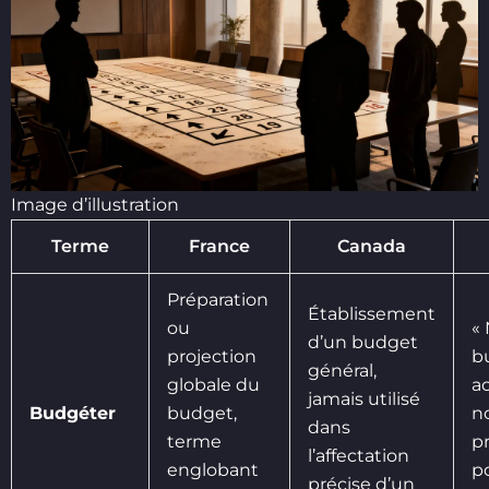
Image d’illustration
Terme
France
Canada
Préparation
Établissement
ou
«
d’un budget
projection
b
général,
globale du
a
jamais utilisé
Budgéter
budget,
n
dans
terme
p
l’affectation
englobant
p
précise d’un