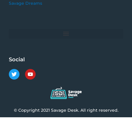
Savage Dreams
Social
T
Y
w
o
i
u
t
t
t
u
e
b
r
e
© Copyright 2021 Savage Desk. All right reserved.