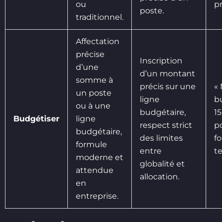
ou
pr
poste.
traditionnel.
Affectation
précise
Inscription
d’une
d’un montant
somme à
précis sur une
«
un poste
ligne
b
ou à une
budgétaire,
1
Budgétiser
ligne
respect strict
po
budgétaire,
des limites
f
formule
entre
t
moderne et
globalité et
attendue
allocation.
en
entreprise.