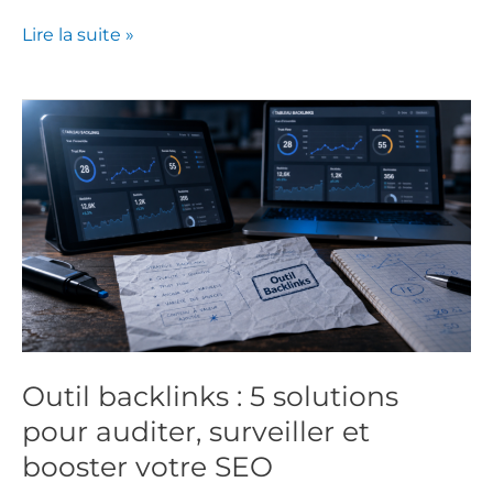
Lire la suite »
Outil
backlinks
:
5
solutions
pour
auditer,
surveiller
et
booster
Outil backlinks : 5 solutions
votre
pour auditer, surveiller et
SEO
booster votre SEO