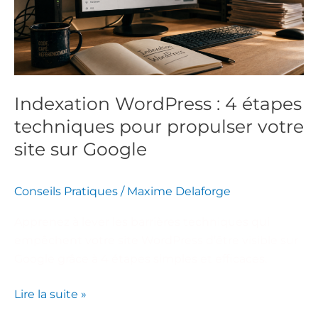
techniques
pour
propulser
votre
site
Indexation WordPress : 4 étapes
sur
techniques pour propulser votre
Google
site sur Google
Conseils Pratiques
/
Maxime Delaforge
Apprenez à lever les barrières techniques qui
empêchent votre site WordPress d’être visible sur
Google grâce à 4 étapes simples et efficaces.
Lire la suite »