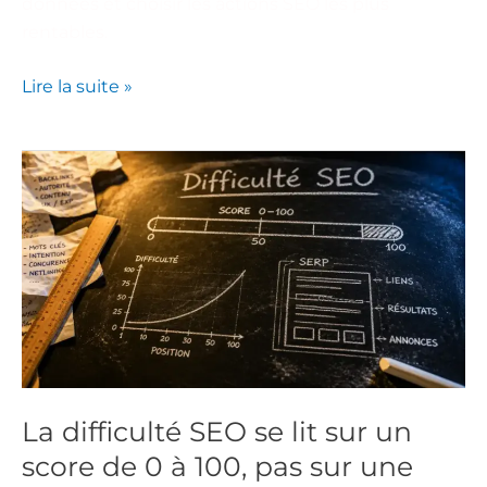
données et choisir les actions SEO les plus
rentables.
Lire la suite »
La
difficulté
SEO
se
lit
sur
un
score
de
0
La difficulté SEO se lit sur un
à
score de 0 à 100, pas sur une
100,