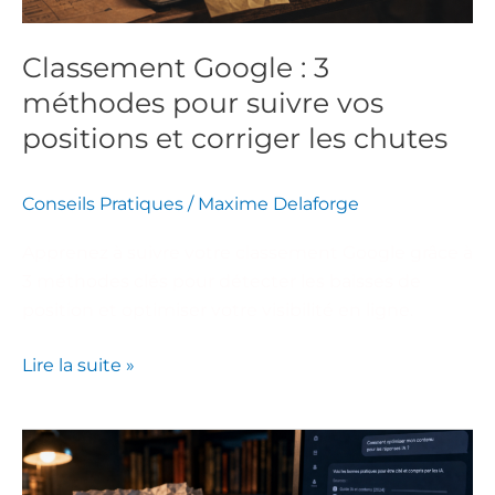
positions
et
Classement Google : 3
corriger
méthodes pour suivre vos
les
chutes
positions et corriger les chutes
Conseils Pratiques
/
Maxime Delaforge
Apprenez à suivre votre classement Google grâce à
3 méthodes clés pour détecter les baisses de
position et optimiser votre visibilité en ligne.
Lire la suite »
SEO
sur