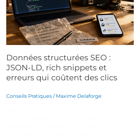
:
JSON-
LD,
rich
snippets
et
erreurs
Données structurées SEO :
qui
JSON-LD, rich snippets et
coûtent
des
erreurs qui coûtent des clics
clics
Conseils Pratiques
/
Maxime Delaforge
Découvrez comment les données structurées
JSON-LD améliorent l’affichage dans Google,
augmentent le taux de clic et évitent les erreurs
qui nuisent à votre référencement.