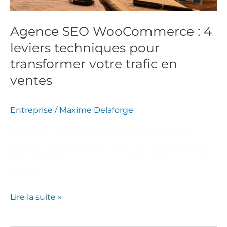
transformer
votre
Agence SEO WooCommerce : 4
trafic
leviers techniques pour
en
ventes
transformer votre trafic en
ventes
Entreprise
/
Maxime Delaforge
Exploitez 4 leviers techniques essentiels pour
booster votre boutique WooCommerce, optimiser
la performance et convertir votre trafic en ventes
durables.
Lire la suite »