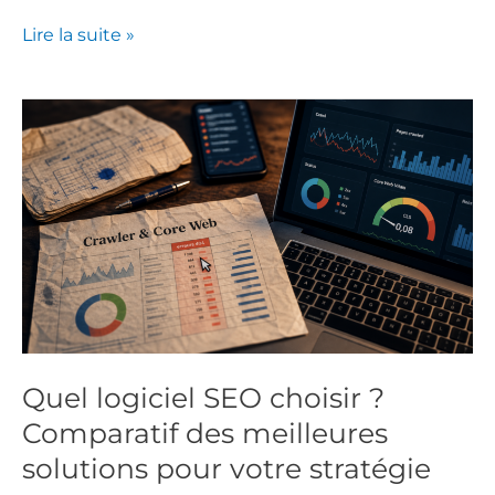
Lire la suite »
Quel
logiciel
SEO
choisir
?
Comparatif
des
meilleures
solutions
pour
Quel logiciel SEO choisir ?
votre
Comparatif des meilleures
stratégie
solutions pour votre stratégie