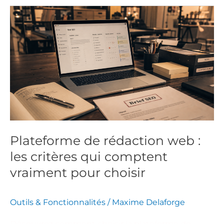
Plateforme
de
rédaction
web
:
les
critères
qui
comptent
vraiment
Plateforme de rédaction web :
pour
les critères qui comptent
choisir
vraiment pour choisir
Outils & Fonctionnalités
/
Maxime Delaforge
Découvrez comment choisir la plateforme de