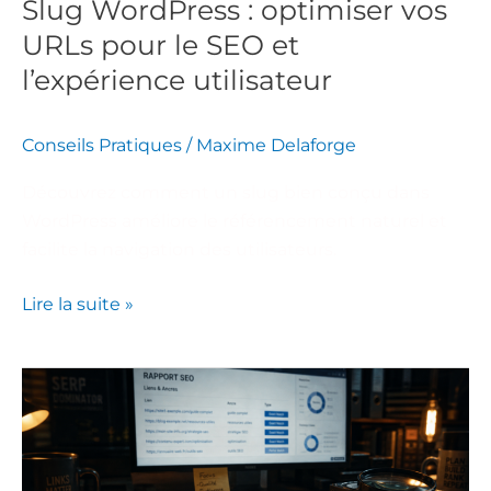
Slug WordPress : optimiser vos
l’expérience
URLs pour le SEO et
utilisateur
l’expérience utilisateur
Conseils Pratiques
/
Maxime Delaforge
Découvrez comment un slug bien conçu dans
WordPress améliore le référencement naturel et
facilite la navigation des utilisateurs.
Lire la suite »
Private
blog
network
: