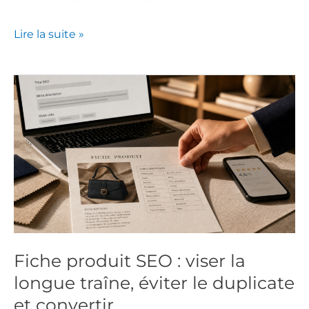
Lire la suite »
Fiche
produit
SEO
:
viser
la
longue
traîne,
éviter
le
Fiche produit SEO : viser la
duplicate
longue traîne, éviter le duplicate
et
convertir
et convertir