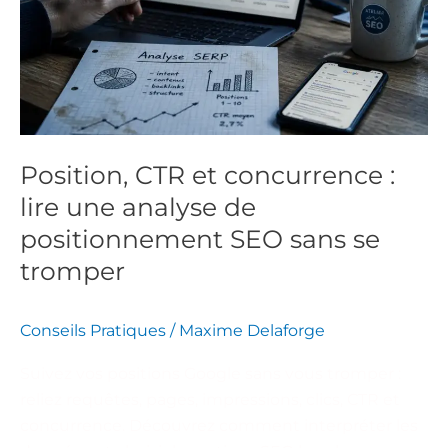
concurrence
:
lire
une
analyse
de
positionnement
Position, CTR et concurrence :
SEO
lire une analyse de
sans
positionnement SEO sans se
se
tromper
tromper
Conseils Pratiques
/
Maxime Delaforge
Suivez vos positions Google sans vous tromper :
reliez requêtes, pages, impressions, clics, CTR et
concurrence. Découvrez comment interpréter les