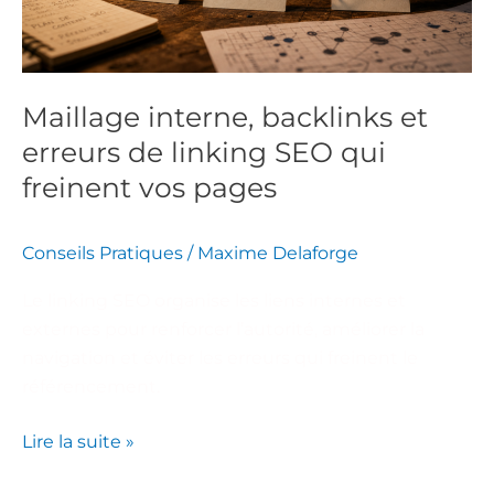
linking
SEO
qui
freinent
Maillage interne, backlinks et
vos
erreurs de linking SEO qui
pages
freinent vos pages
Conseils Pratiques
/
Maxime Delaforge
Le linking SEO organise les liens internes et
externes pour renforcer l’autorité, améliorer la
navigation et éviter les erreurs qui freinent le
référencement.
Lire la suite »