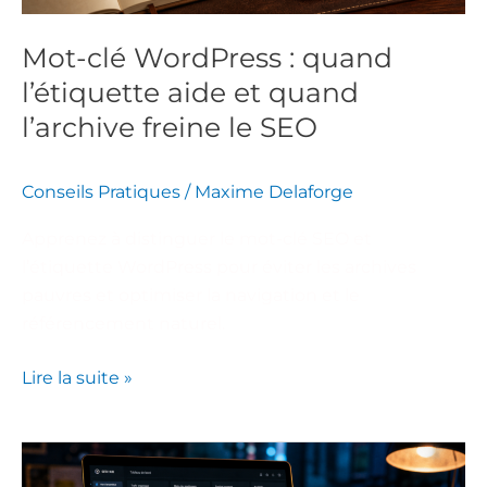
quand
l’archive
Mot-clé WordPress : quand
freine
l’étiquette aide et quand
le
SEO
l’archive freine le SEO
Conseils Pratiques
/
Maxime Delaforge
Apprenez à distinguer le mot-clé SEO et
l’étiquette WordPress pour éviter les archives
pauvres et optimiser la navigation et le
référencement naturel.
Lire la suite »
Audit,
mots-