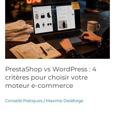
PrestaShop
vs
WordPress
:
4
critères
pour
choisir
votre
moteur
PrestaShop vs WordPress : 4
e-
critères pour choisir votre
commerce
moteur e-commerce
Conseils Pratiques
/
Maxime Delaforge
Découvrez les différences majeures entre