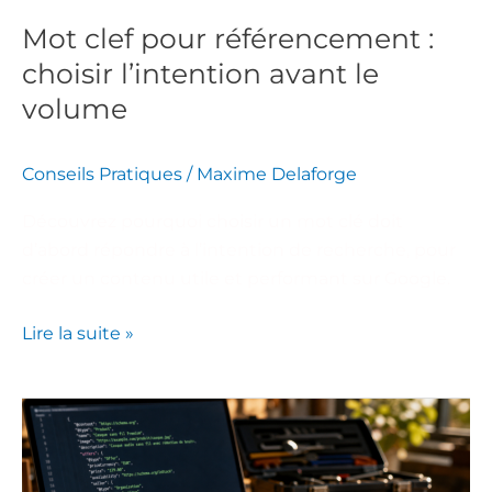
volume
Mot clef pour référencement :
choisir l’intention avant le
volume
Conseils Pratiques
/
Maxime Delaforge
Découvrez pourquoi choisir un mot clé doit
d’abord répondre à l’intention de recherche, pour
créer un contenu utile et performant sur Google.
Lire la suite »
Données
structurées
SEO