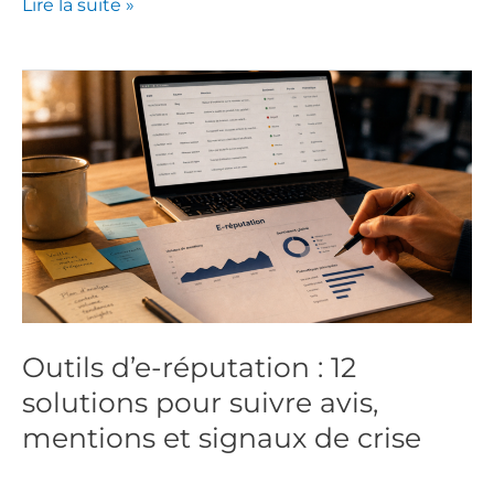
Lire la suite »
Outils
d’e-
réputation
:
12
solutions
pour
suivre
avis,
mentions
Outils d’e-réputation : 12
et
solutions pour suivre avis,
signaux
de
mentions et signaux de crise
crise