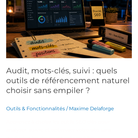
clés,
suivi
:
quels
outils
de
référencement
naturel
Audit, mots-clés, suivi : quels
choisir
outils de référencement naturel
sans
empiler
choisir sans empiler ?
?
Outils & Fonctionnalités
/
Maxime Delaforge
Apprenez à choisir les outils SEO clés pour
analyser, suivre et optimiser votre site sans
multiplier les abonnements inutiles.