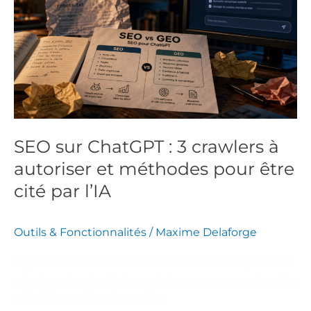
ChatGPT
:
3
crawlers
à
autoriser
et
méthodes
SEO sur ChatGPT : 3 crawlers à
pour
autoriser et méthodes pour être
être
cité
cité par l’IA
par
l’IA
Outils & Fonctionnalités
/
Maxime Delaforge
Apprenez à autoriser les trois crawlers d’OpenAI et
adopter des stratégies précises pour que votre site
soit cité par ChatGPT et l’IA.