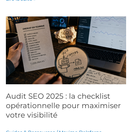
Audit
SEO
2025
:
la
checklist
opérationnelle
pour
maximiser
votre
Audit SEO 2025 : la checklist
visibilité
opérationnelle pour maximiser
votre visibilité