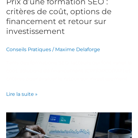
Prix d’une formation SEO :
financement
critères de coût, options de
et
retour
financement et retour sur
sur
investissement
investissement
Conseils Pratiques
/
Maxime Delaforge
Tarifs des formations SEO, facteurs qui font varier le
coût, solutions de financement (CPF/OPCO/FAF) et
critères pour évaluer le retour sur investissement.
Lire la suite »
Position,
CTR
et