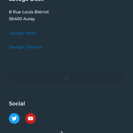
8 Rue Louis Blériot
56400 Auray
Savage Note
Savage Dreams
Social
T
Y
w
o
i
u
t
t